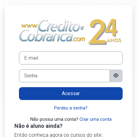
Ir para o conteúdo principal
Acesso a Curso
Avançar para criar nova conta
E-mail
Senha
Acessar
Perdeu a senha?
Não possui uma conta?
Criar uma conta
Não é aluno ainda?
Então conheça agora os cursos do site: